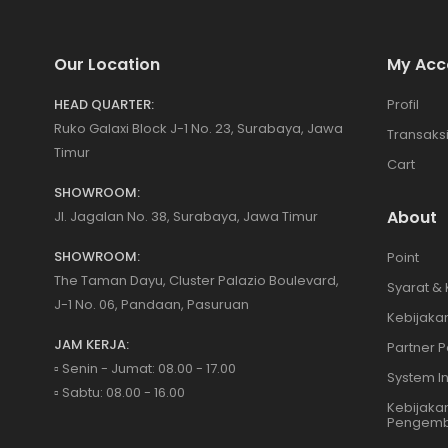
Our Location
My Acc
HEAD QUARTER:
Profil
Ruko Galaxi Block J-1 No. 23, Surabaya, Jawa
Transaks
Timur
Cart
SHOWROOM:
About
Jl. Jagalan No. 38, Surabaya, Jawa Timur
SHOWROOM:
Point
The Taman Dayu, Cluster Palazio Boulevard,
Syarat &
J-1 No. 06, Pandaan, Pasuruan
Kebijakan
JAM KERJA:
Partner P
▫️ Senin - Jumat: 08.00 - 17.00
System I
▫️ Sabtu: 08.00 - 16.00
Kebijaka
Pengemb