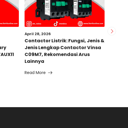
April 28, 2026
April 26,
Contactor Listrik: Fungsi, Jenis &
Stop K
ary
Jenis Lengkap Contactor Vinsa
Berkua
FAUX11
C09M7, Rekomendasi Arus
Pandua
Lainnya
Schneid
Read More
Read Mo