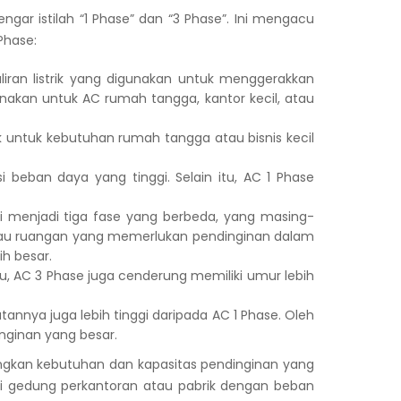
ngar istilah “1 Phase” dan “3 Phase”. Ini mengacu
Phase:
aliran listrik yang digunakan untuk menggerakkan
nakan untuk AC rumah tangga, kantor kecil, atau
ok untuk kebutuhan rumah tangga atau bisnis kecil
beban daya yang tinggi. Selain itu, AC 1 Phase
bagi menjadi tiga fase yang berbeda, yang masing-
 atau ruangan yang memerlukan pendinginan dalam
h besar.
tu, AC 3 Phase juga cenderung memiliki umur lebih
annya juga lebih tinggi daripada AC 1 Phase. Oleh
inginan yang besar.
ngkan kebutuhan dan kapasitas pendinginan yang
iki gedung perkantoran atau pabrik dengan beban