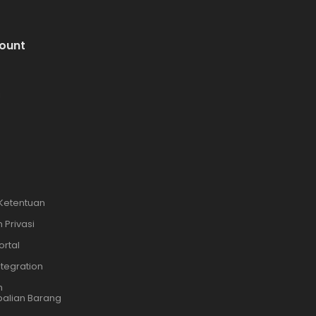
ount
i
 Ketentuan
 Privasi
ortal
ntegration
n
alian Barang