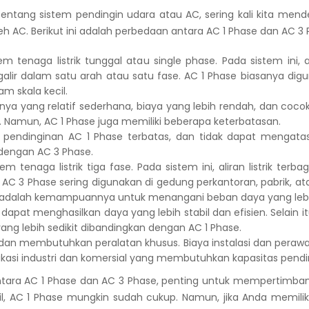
tentang sistem pendingin udara atau AC, sering kali kita mende
leh AC. Berikut ini adalah perbedaan antara AC 1 Phase dan AC 3 
 tenaga listrik tunggal atau single phase. Pada sistem ini, 
ir dalam satu arah atau satu fase. AC 1 Phase biasanya digu
 skala kecil.
inya yang relatif sederhana, biaya yang lebih rendah, dan coc
. Namun, AC 1 Phase juga memiliki beberapa keterbatasan.
pendinginan AC 1 Phase terbatas, dan tidak dapat mengatasi 
 dengan AC 3 Phase.
tenaga listrik tiga fase. Pada sistem ini, aliran listrik ter
. AC 3 Phase sering digunakan di gedung perkantoran, pabrik,
e adalah kemampuannya untuk menangani beban daya yang lebi
apat menghasilkan daya yang lebih stabil dan efisien. Selain i
g lebih sedikit dibandingkan dengan AC 1 Phase.
 dan membutuhkan peralatan khusus. Biaya instalasi dan perawat
plikasi industri dan komersial yang membutuhkan kapasitas pend
tara AC 1 Phase dan AC 3 Phase, penting untuk mempertimba
il, AC 1 Phase mungkin sudah cukup. Namun, jika Anda memil