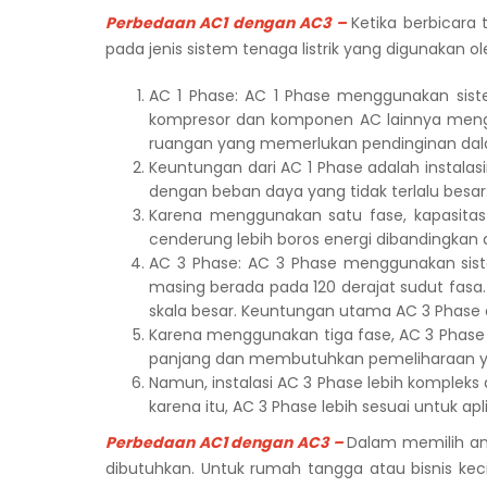
Perbedaan AC1 dengan AC3 –
Ketika berbicara 
pada jenis sistem tenaga listrik yang digunakan o
AC 1 Phase: AC 1 Phase menggunakan sistem
kompresor dan komponen AC lainnya mengal
ruangan yang memerlukan pendinginan dalam
Keuntungan dari AC 1 Phase adalah instalas
dengan beban daya yang tidak terlalu besar
Karena menggunakan satu fase, kapasitas 
cenderung lebih boros energi dibandingkan
AC 3 Phase: AC 3 Phase menggunakan sistem 
masing berada pada 120 derajat sudut fasa
skala besar. Keuntungan utama AC 3 Phas
Karena menggunakan tiga fase, AC 3 Phase d
panjang dan membutuhkan pemeliharaan yan
Namun, instalasi AC 3 Phase lebih kompleks
karena itu, AC 3 Phase lebih sesuai untuk a
Perbedaan AC1 dengan AC3 –
Dalam memilih an
dibutuhkan. Untuk rumah tangga atau bisnis kec