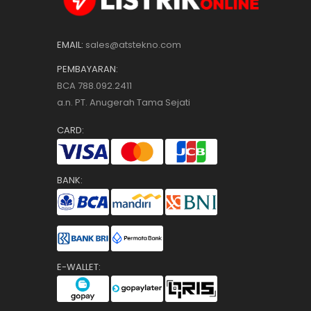
EMAIL:
sales@atstekno.com
PEMBAYARAN:
BCA 788.092.2411
a.n. PT. Anugerah Tama Sejati
CARD:
BANK:
E-WALLET: