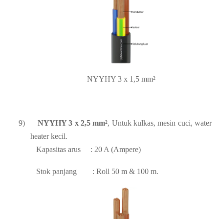
NYYHY 3 x 1,5 mm²
9)
NYYHY 3 x 2,5 mm²
, Untuk kulkas, mesin cuci, water
heater kecil.
Kapasitas arus
: 20 A (Ampere)
Stok panjang
: Roll 50 m & 100 m.