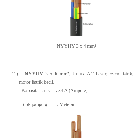
NYYHY 3 x 4 mm²
11)
NYYHY 3 x 6 mm²
, Untuk AC besar, oven listrik,
motor listrik kecil.
Kapasitas arus
: 33 A (Ampere)
Stok panjang
: Meteran.