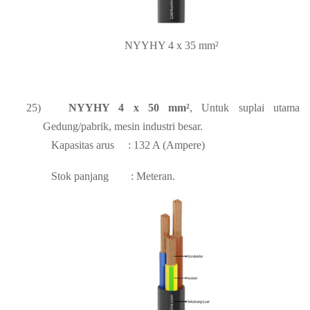
NYYHY 4 x 35 mm²
25)
NYYHY 4 x 50 mm²
, Untuk suplai utama
Gedung/pabrik, mesin industri besar.
Kapasitas arus
: 132 A (Ampere)
Stok panjang
: Meteran.